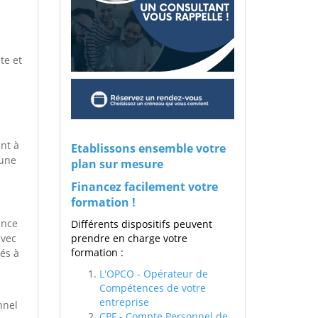
te et
nt à
Etablissons ensemble votre
 une
plan sur mesure
Financez facilement votre
formation !
ance
Différents dispositifs peuvent
avec
prendre en charge votre
formation :
rés à
L'OPCO - Opérateur de
Compétences de votre
entreprise
nnel
CPF - Compte Personnel de