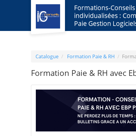
Aller au menu principal
Aller au contenu principal
Personnaliser l'interface
Formations-Conseils
individualisées : Com
Paie Gestion Logiciel
Catalogue
Formation Paie & RH
Forma
Formation Paie & RH avec E