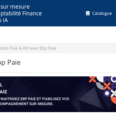
 sur mesure
ptabilité Finance
Catalogue
s IA
tion Paie & RH avec Ebp Paie
bp Paie