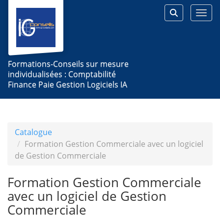
Aller au menu principal
Aller au contenu principal
Personnaliser l'interface
Togg
Rechercher 
Formations-Conseils sur mesure
individualisées : Comptabilité
Finance Paie Gestion Logiciels IA
Catalogue
Formation Gestion Commerciale avec un logiciel
de Gestion Commerciale
Formation Gestion Commerciale
avec un logiciel de Gestion
Commerciale