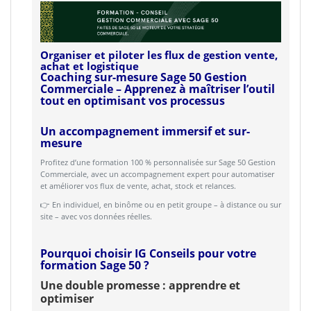
Organiser et piloter les flux de gestion vente,
achat et logistique
Coaching sur-mesure Sage 50 Gestion
Commerciale – Apprenez à maîtriser l’outil
tout en optimisant vos processus
Un accompagnement immersif et sur-
mesure
Profitez d’une formation 100 % personnalisée sur Sage 50 Gestion
Commerciale, avec un accompagnement expert pour automatiser
et améliorer vos flux de vente, achat, stock et relances.
👉 En individuel, en binôme ou en petit groupe – à distance ou sur
site – avec vos données réelles.
Pourquoi choisir IG Conseils pour votre
formation Sage 50 ?
Une double promesse : apprendre et
optimiser