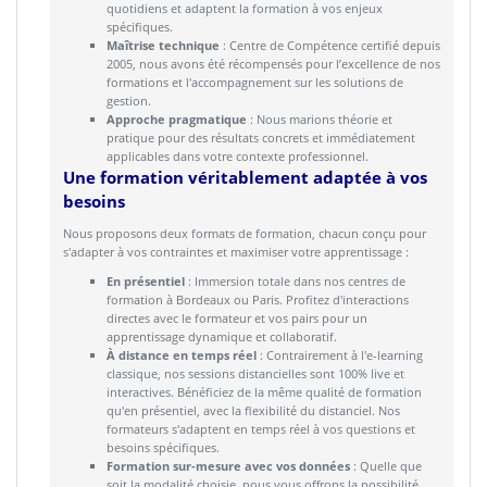
quotidiens et adaptent la formation à vos enjeux
spécifiques.
Maîtrise technique
: Centre de Compétence certifié depuis
2005, nous avons été récompensés pour l’excellence de nos
formations et l'accompagnement sur les solutions de
gestion.
Approche pragmatique
: Nous marions théorie et
pratique pour des résultats concrets et immédiatement
applicables dans votre contexte professionnel.
Une formation véritablement adaptée à vos
besoins
Nous proposons deux formats de formation, chacun conçu pour
s'adapter à vos contraintes et maximiser votre apprentissage :
En présentiel
: Immersion totale dans nos centres de
formation à Bordeaux ou Paris. Profitez d'interactions
directes avec le formateur et vos pairs pour un
apprentissage dynamique et collaboratif.
À distance en temps réel
: Contrairement à l'e-learning
classique, nos sessions distancielles sont 100% live et
interactives. Bénéficiez de la même qualité de formation
qu'en présentiel, avec la flexibilité du distanciel. Nos
formateurs s'adaptent en temps réel à vos questions et
besoins spécifiques.
Formation sur-mesure avec vos données
: Quelle que
soit la modalité choisie, nous vous offrons la possibilité