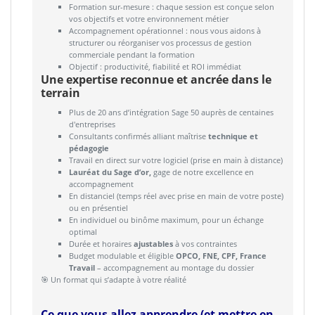
Formation sur-mesure : chaque session est conçue selon
vos objectifs et votre environnement métier
Accompagnement opérationnel : nous vous aidons à
structurer ou réorganiser vos processus de gestion
commerciale pendant la formation
Objectif : productivité, fiabilité et ROI immédiat
Une expertise reconnue et ancrée dans le
terrain
Plus de 20 ans d’intégration Sage 50 auprès de centaines
d'entreprises
Consultants confirmés alliant maîtrise
technique et
pédagogie
Travail en direct sur votre logiciel (prise en main à distance)
Lauréat du Sage d’or,
gage de notre excellence en
accompagnement
En distanciel (temps réel avec prise en main de votre poste)
ou en présentiel
En individuel ou binôme maximum, pour un échange
optimal
Durée et horaires
ajustables
à vos contraintes
Budget modulable et éligible
OPCO, FNE, CPF, France
Travail
– accompagnement au montage du dossier
🎯 Un format qui s’adapte à votre réalité
Ce que vous allez apprendre (et mettre en