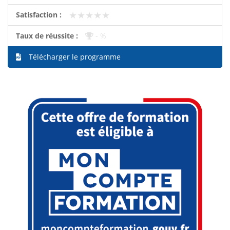
★★★★★
★★★★★
Satisfaction :
Taux de réussite :
- %
Télécharger le programme