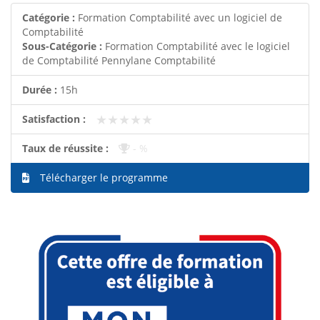
Catégorie :
Formation Comptabilité avec un logiciel de
Comptabilité
Sous-Catégorie :
Formation Comptabilité avec le logiciel
de Comptabilité Pennylane Comptabilité
Durée :
15h
★★★★★
★★★★★
Satisfaction :
Taux de réussite :
- %
Télécharger le programme