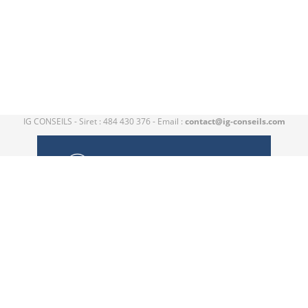
IG CONSEILS - Siret : 484 430 376 - Email :
contact@ig-conseils.com
Catalogue de formation propulsé par Dendreo,
logiciel spécialisé pour
centres et organismes de formation
Déclaration d'accessibilité
: partiellement conforme