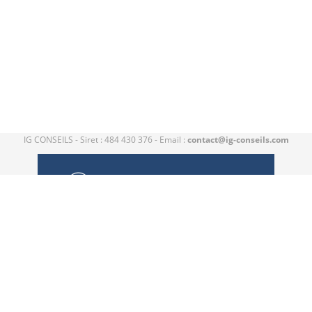
IG CONSEILS - Siret : 484 430 376 - Email :
contact@ig-conseils.com
Catalogue de formation propulsé par Dendreo,
logiciel spécialisé pour