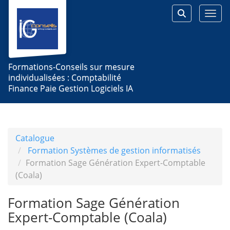
Aller au menu principal
Aller au contenu principal
Personnaliser l'interface
Togg
Rechercher 
Formations-Conseils sur mesure
individualisées : Comptabilité
Finance Paie Gestion Logiciels IA
Catalogue
Formation Systèmes de gestion informatisés
Formation Sage Génération Expert-Comptable
(Coala)
Formation Sage Génération
Expert-Comptable (Coala)