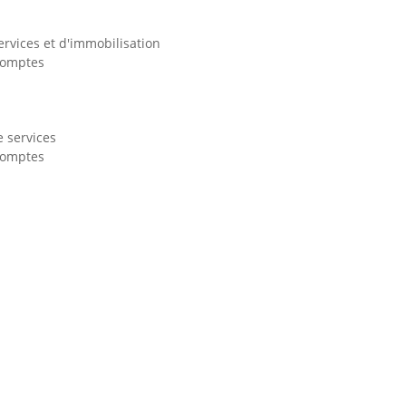
ervices et d'immobilisation
scomptes
 services
scomptes