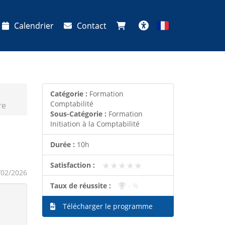
Calendrier
Contact
Français
Accessibilité
Catégorie :
Formation
Comptabilité
re
Sous-Catégorie :
Formation
Initiation à la Comptabilité
Durée :
10h
★★★★★
★★★★★
Satisfaction :
/02/2026
Taux de réussite :
- %
Télécharger le programme