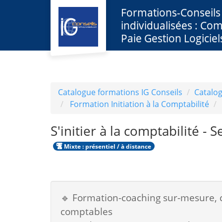
Aller au menu principal
Aller au contenu principal
Personnaliser l'interface
Formations-Conseils
individualisées : Com
Paie Gestion Logiciel
Catalogue formations IG Conseils
Catalo
Formation Initiation à la Comptabilité
S'initier à la comptabilité -
Mixte : présentiel / à distance
🔹 Formation-coaching sur-mesure, 
comptables