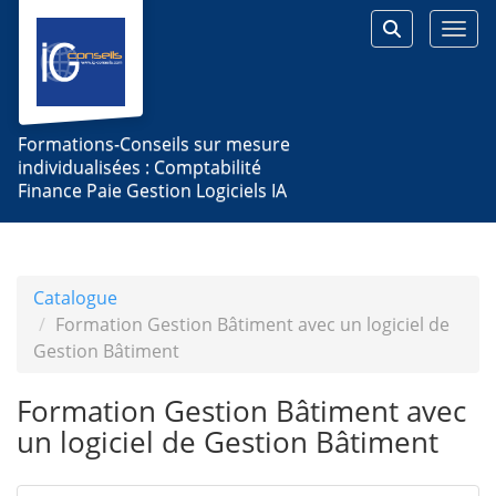
Aller au menu principal
Aller au contenu principal
Personnaliser l'interface
Togg
Rechercher 
Formations-Conseils sur mesure
individualisées : Comptabilité
Finance Paie Gestion Logiciels IA
Catalogue
Formation Gestion Bâtiment avec un logiciel de
Gestion Bâtiment
Formation Gestion Bâtiment avec
un logiciel de Gestion Bâtiment